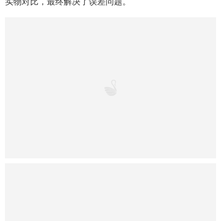
二十多年来，李必富
一直坚持
“
把铝单板做好，满足
所有设计师天马行空的思路”的理念，只要设计师能够设
计出来，粤邦金属科技就能生产出来。凭借与项目的高匹
配度，粤邦金属科技获得众多建筑公司的认可和信赖。截
止目前，粤邦金属科技已与中建五局、中建二局、中交等
众多建筑企业建立长期战略合作关系。
一对一精细化服务，
量身定制解决方案
在访谈的过程中，李必富以佛山地铁总控大楼为例，
介绍了
粤邦金属科技
的服务理念。
佛山地铁总控室是一个
30多米直径的圆弧电子屏，
可以看到所有站点的情况，吊
顶全部使用双曲结构，造型极为美观。在施工过程中，因