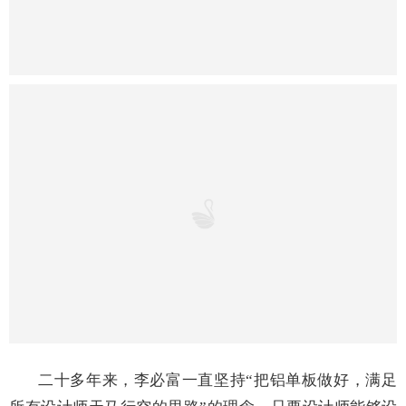
第三，可以回收再利用。废旧的铝单板可以回收再利
用，相对而言，铝单板更加绿色环保。
与铝塑板相比，铝单板不仅平整度更高、操作简单，
而且更耐用。李必富
介绍，
“
因为铝塑板平整度不够，安
装师傅要用模板贴打底，再贴铝塑板，而铝单板不需要底
模板，只需要简单焊架子就能安装。铝塑板正常铝箔厚度
只有0.1—0.2毫米，长时间太阳晒爆，折弯部位就会断
裂，在耐用性上，铝塑板使用寿命仅为三五年，而铝单板
可以使用10年，甚至20年也不会破损。目前在沿海城市，
甚至连二三线城市门面装修都要用铝单板材料，因为铝单
板造型多样，安装方便，成本低。”