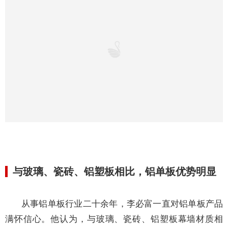
作为一家专业铝单板生产企业，粤邦金属科技工程项
目遍布国内外，如北京鸟巢、广州白云机场、深圳国际机
场、深圳地铁、深圳万科云城、深圳北理莫斯科大学、佛
山地铁指挥中心、香港国际会展中心、澳门永利娱乐酒
店、澳门星际酒店等国内工程，
加拿大
Calgary
International Airport、Woodland Library、Markham High
School、Nativity School、Oshawa School、
Palgrave
School、美国Newyork 45street、澳大利亚Boat
House、卡塔尔Lusail Stadium、New Port Projedt、Beema
Office Building、Qatar Integrated Railway Project、AL
Messila Resort & VP Spa等国际建筑项目，均使用了粤邦