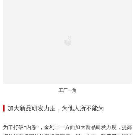
谈及行业的
“内卷”，黄国强表示，“市场低迷是普遍现
场，加工模具行业也未能幸免，今年的生意也
非常难
做
。
”
金利丰成立于2005年，到现在已经有18年发展历程。从一
开始的几百平方米厂房，发展到5000多平方米的标准化厂
区，金利丰一直坚持创新发展之路。目前，金利丰的产品
均已从原始的手压模具，升级为高标准的液压模具。