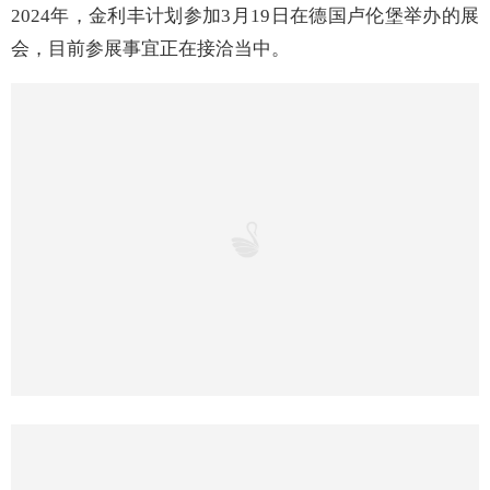
走出国门，实现品牌
“出海”
在营销方面，近两年，金利丰付出了很多努力，不仅通过
媒体推广强化品牌宣传，还积极参加各大展会
。据悉，
2024年，
金利丰计划参加3月19日在德国卢伦堡举办的展
会，目前参展事宜正在接洽当中。