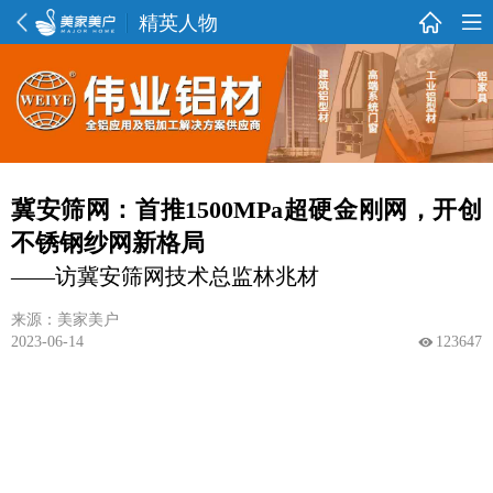
精英人物
冀安筛网：首推1500MPa超硬金刚网，开创
不锈钢纱网新格局
——访冀安筛网技术总监林兆材
来源：美家美户
2023-06-14
123647