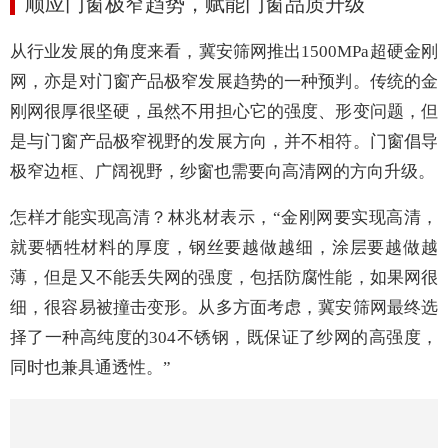
顺应门窗极窄趋势
，
赋能门窗品质升级
从行业发展的角度来看，冀安筛网推出1500MPa超硬金刚
网，亦是对门窗产品极窄发展趋势的一种预判。传统的金
刚网很厚很坚硬，虽然不用担心它的强度、形变问题，但
是与门窗产品极窄视野的发展方向，并不相符。门窗倡导
极窄边框、广阔视野，纱窗也需要向高清网的方向升级。
怎样才能实现高清？林兆材表示，
“
金刚网要实现高清，
就要牺牲材料的厚度，钢丝要越做越细，涂层要越做越
薄，但是又不能丢失网的强度，包括防腐性能，如果网很
细，很容易被撞击变形。从多方面考虑，冀安筛网
最终选
择了一种高纯度的
304不锈钢，既保证了纱网的
高强度，
同时也兼具通透性。
”