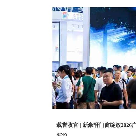
载誉收官 | 新豪轩门窗绽放20