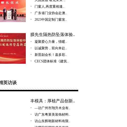
大国派雅 看见未来 ..
·
门窗人,再度重相逢..
·
广东省门业协会赴澳..
·
2023中国定制门窗发..
膜先生隔热防坠落体验..
·
凝聚爱心力量，情暖..
·
以诚聚势，双向奔赴..
·
新晋副会长！嘉多彩..
·
CECS团体标准《建筑..
精英访谈
丰模具：厚植产品创新..
·
—访广州市翔升木业有..
·
访广东粤莱美装饰材料..
·
访山东辉翱新材料有限..