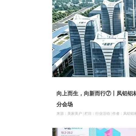
向上而生，向新而行⑦丨凤铝铝材赋
分会场
来源：美家美户 | 栏目：行业活动 | 作者：凤铝铝材 | 2