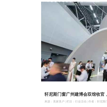
轩尼斯门窗广州建博会双馆收官
来源：美家美户 | 栏目：行业活动 | 作者：轩尼斯门窗 | 