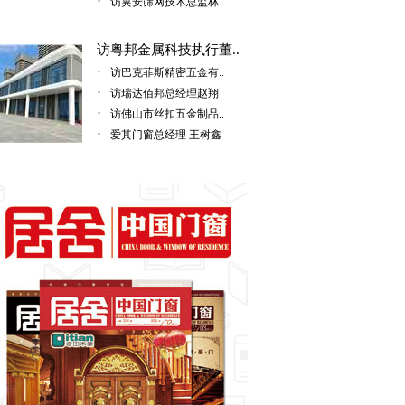
·
访冀安筛网技术总监林..
访粤邦金属科技执行董..
·
访巴克菲斯精密五金有..
·
访瑞达佰邦总经理赵翔
·
访佛山市丝扣五金制品..
·
爱其门窗总经理 王树鑫