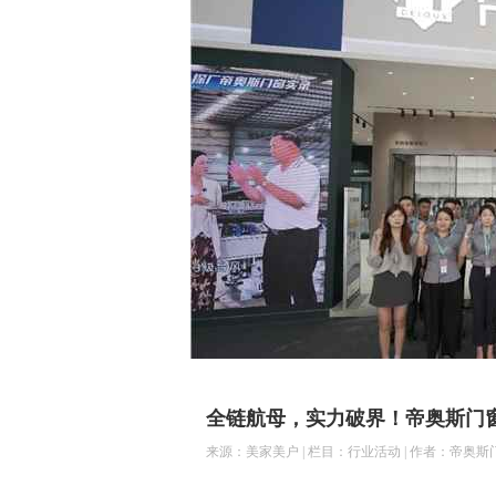
全链航母，实力破界！帝奥斯门窗
来源：美家美户 | 栏目：行业活动 | 作者：帝奥斯门窗 | 