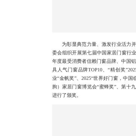
五矿化工进出口商会贸易促进部主任
董事长吴维光，中国建筑材料流通协
企业发展促进会执行会长吴维斌，临朐
为彰显典范力量、激发行业活力并
委会组织开展第七届中国家居门窗行业“
年度最受消费者信赖门窗品牌、
中国
具人气门窗品牌TOP10、“精创奖”2
业“金帆奖”、2025“世界好门窗，中
朐）家居门窗博览会“蜜蜂奖”、第十
进行了颁奖。