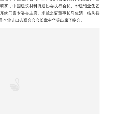
县委副书记、县长陈诚致辞
学，中国在非企业社会责任联盟副主席王贵清，中国建筑
会长、全国建筑幕墙门窗标准化技术委员高级顾问王洪
墙分会会长王晓军，中国有色金属加工工业协会秘书长靳
会秘书长胡作家，广东省门业协会执行会长徐生，中国有
国检集团玻璃事业部总工程师、市场部部长王蕾
，优居副
认证检测技术服务（北京）有限公司总经理刘万奇，河北
王国钢，中国建博会（广州）展商营销负责人陈鹏汉中国