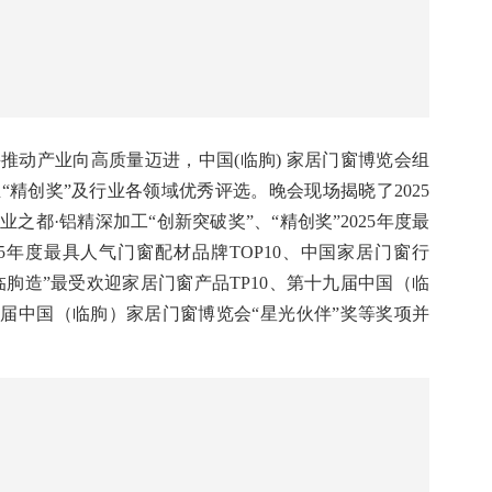
赵晓亮，中国建筑材料流通协会执行会长、华建铝业集团
会系统门窗专委会主席、米兰之窗董事长马俊清，临朐县
县企业走出去联合会会长章中华等出席了晚会。
推动产业向高质量迈进，中国(临朐) 家居门窗博览会组
精创奖”及行业各领域优秀评选。晚会现场揭晓了2025
铝业
之都·铝精深加工“创新突破奖”、“精创奖”2025年度最
025年度最具人气门窗配材品牌TOP10、中国家居门窗行
国临朐造”最受欢迎家居门窗产品TP10、第十九届中国（临
九届中国（临朐）家居门窗博览会“星光伙伴”奖等奖项并