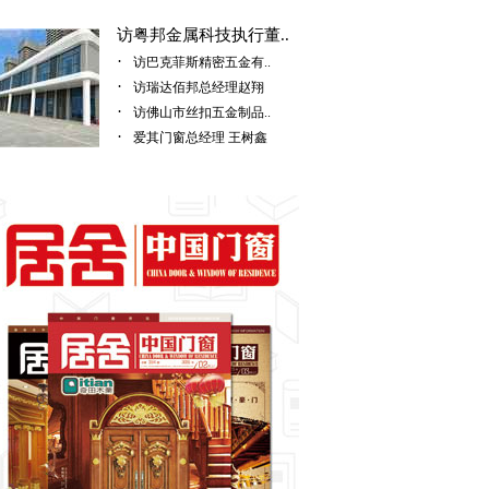
访粤邦金属科技执行董..
·
访巴克菲斯精密五金有..
·
访瑞达佰邦总经理赵翔
·
访佛山市丝扣五金制品..
·
爱其门窗总经理 王树鑫