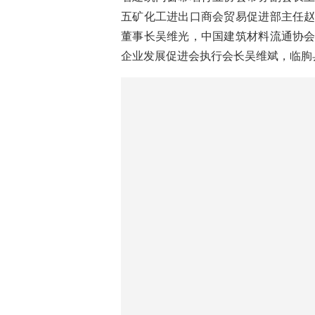
临朐
中国建筑材料流通协会会长秦占
金属结构协会副会长、检测认证分会
涛，中国建筑金属结构协会铝门窗幕
海明，中国建筑装饰协会幕墙门窗分
色金属加工工业协会副秘书长卢建，
总裁、优居研究院院长张永志，中窗
省建筑门窗幕墙行业协会常务副会长