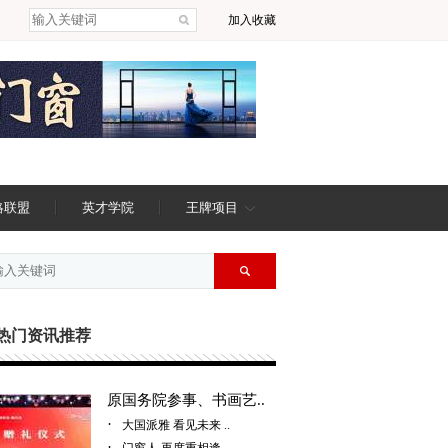
加入收藏
略联盟
英才学院
王牌项目
热门资讯推荐
原国务院参事、书画艺..
·
大国派雅 看见未来 ..
·