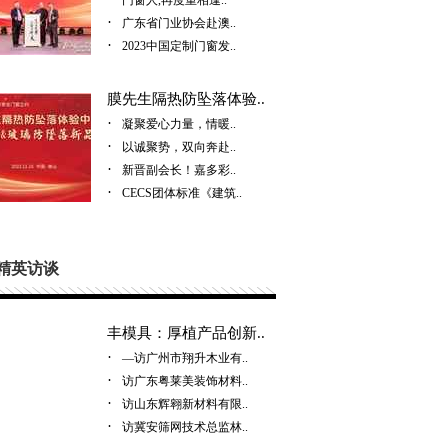
门窗人,再度重相逢..
·
广东省门业协会赴澳..
·
2023中国定制门窗发..
膜先生隔热防坠落体验..
·
凝聚爱心力量，情暖..
·
以诚聚势，双向奔赴..
·
新晋副会长！嘉多彩..
·
CECS团体标准《建筑..
精英访谈
丰模具：厚植产品创新..
·
—访广州市翔升木业有..
·
访广东粤莱美装饰材料..
·
访山东辉翱新材料有限..
·
访冀安筛网技术总监林..